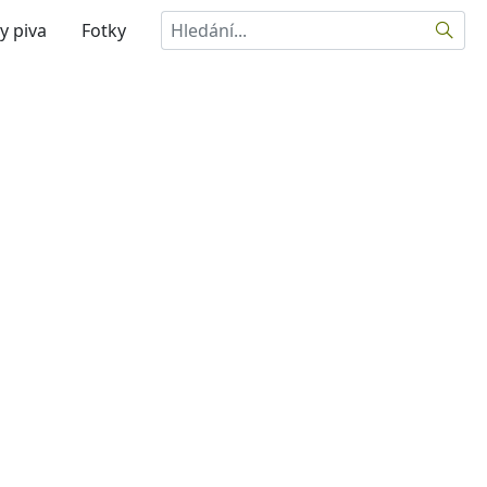
Hledat
y piva
Fotky