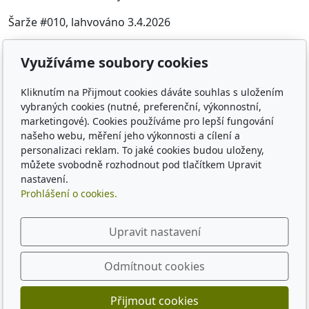
Šarže #010, lahvováno 3.4.2026
Komentář Jakuba: Pivo na hranizi mezi ciderem a pivem.
Využíváme soubory cookies
Chtěli jsme vyzkoušet, co to udělá, když přidáme
ovocné kapsičky. Je tam trochu víc jablka, ale funguje to.
Kliknutím na Přijmout cookies dáváte souhlas s uložením
vybraných cookies (nutné, preferenční, výkonnostní,
Komentář Šimona: Ovocné kapsičky za mě povedené,
marketingové). Cookies používáme pro lepší fungování
čekali jsme víc meruňky míň jablka, ale je to přesně
našeho webu, měření jeho výkonnosti a cílení a
naopak. Je to ovšem dost povedené a líbí se mi že to
personalizaci reklam. To jaké cookies budou uloženy,
přímo mezi pivem a ciderem, udělali jsme oproti malině
můžete svobodně rozhodnout pod tlačítkem Upravit
silnější. 11 naprostý ideál.
nastavení.
Prohlášení o cookies.
Upravit nastavení
Odmítnout cookies
© 2026
Šimon Karel
Nastavení cookies
Přijmout cookies