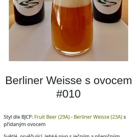
Berliner Weisse s ovocem
#010
Styl dle BJCP:
Fruit Beer (29A)
-
Berliner Weisse (23A)
s
přidaným ovocem
Světlé, osvěžující, lehké pivo s ječným a pšeničným