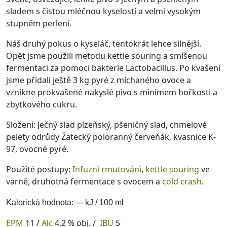
sladem s čistou mléčnou kyselostí a velmi vysokým
stupněm perlení.
Náš druhý pokus o kyseláč, tentokrát lehce silnější.
Opět jsme použili metodu kettle souring a smíšenou
fermentaci za pomoci bakterie Lactobacillus. Po kvašení
jsme přidali ještě 3 kg pyré z míchaného ovoce a
vznikne prokvašené nakyslé pivo s minimem hořkosti a
zbytkového cukru.
Složení: Ječný slad plzeňský, pšeničný slad,
chmelové
pelety odrůdy Žatecký poloranný červeňák, kvasnice K-
97, ovocné pyré.
Použité postupy:
Infuzní rmutování
,
kettle souring
ve
varně, druhotná fermentace s ovocem a
cold crash
.
Kalorická hodnota: --- kJ / 100 ml
EPM
11 /
Alc
4,2 % obj. /
IBU
5