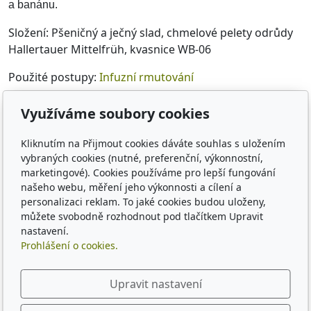
a banánu.
Složení: Pšeničný a ječný slad, chmelové pelety odrůdy
Hallertauer Mittelfrüh, kvasnice WB-06
Použité postupy:
Infuzní rmutování
Kalorická hodnota: --- kJ / 100 ml
Využíváme soubory cookies
EPM
11 /
Alc
4,4 % obj. /
IBU
14
Kliknutím na Přijmout cookies dáváte souhlas s uložením
vybraných cookies (nutné, preferenční, výkonnostní,
Šarže #011, lahvováno 5.4.2026
marketingové). Cookies používáme pro lepší fungování
našeho webu, měření jeho výkonnosti a cílení a
Komentář Jakuba: Pšenice jak od strýčka Helmuta.
personalizaci reklam. To jaké cookies budou uloženy,
Komentář Šimona: Super, chtěl jsem spíš banán než
můžete svobodně rozhodnout pod tlačítkem Upravit
nastavení.
hřebíček, ale super moc mě baví. Skoro jak z Německa
Prohlášení o cookies.
Upravit nastavení