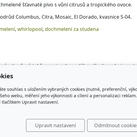
 chmelené šťavnaté pivo s vůní citrusů a tropického ovoce.
odrůd Columbus, Citra, Mosaic, El Dorado, kvasnice S-04.
melení
,
whirlopool
,
dochmelení za studena
ném kvašení, takže se pivo dere z láhve. Jinak spokojenost,
kies
nost kyseláči.
áte souhlas s uložením vybraných cookies (nutné, preferenční, výk
eho webu, měření jeho výkonnosti a cílení a personalizaci reklam.
lačítkem Upravit nastavení.
Upravit nastavení
Odmítnout cookie