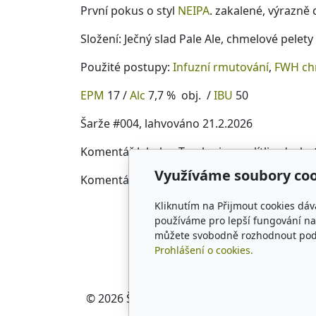
První pokus o styl
NEIPA
. zakalené, výrazně
Složení: Ječný slad Pale Ale,
chmelové pelety 
Použité postupy:
Infuzní rmutování
,
FWH ch
EPM
17 /
Alc
7,7 % obj. /
IBU
50
Šarže #004, lahvováno 21.2.2026
Komentář Jakuba: Trochu jsme ulítli v druhot
Využíváme soubory coo
Komentář Šimona: Moc bublinkaté, dám před
Kliknutím na Přijmout cookies dáv
používáme pro lepší fungování naš
můžete svobodně rozhodnout pod t
Prohlášení o cookies.
© 2026
Šimon Karel