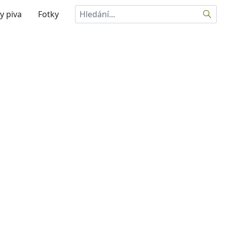
Hledat
y piva
Fotky