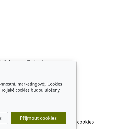
 ještě na profilu budeme pracovat.
onnostní, marketingové). Cookies
 To jaké cookies budou uloženy,
s
Přijmout cookies
Nastavení cookies