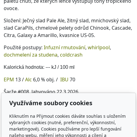
paletu chutí, ze kterých lehce vystupují tóny tropického
ovoce.
Složení: Ječný slad Pale Ale, žitný slad
, mnichovský slad,
slad CaraPils, chmelové pelety odrůd Chinook, Cascade,
Citra, Galaxy a Amarillo,
kvasnice US-05.
Použité postupy:
Infuzní rmutování
,
whirlpool
,
dochmelení za studena
,
coldcrash
Kalorická hodnota: --- kJ / 100 ml
EPM
13 /
Alc
6,0 % obj. /
IBU
70
Šarže #008, lahvováno 22.3.2026
Využíváme soubory cookies
Komentář Jakuba: Hezké a komplexní pivo rozumné síly.
Baví mě širokou paletou chutí a vůní, které do sebe hezky
Kliknutím na Přijmout cookies dáváte souhlas s uložením
zapadají.
vybraných cookies (nutné, preferenční, výkonnostní,
marketingové). Cookies používáme pro lepší fungování
Komentář Šimona: Zkusili jsme coldcrush pro čisčí pivo, s
našeho webu, měření jeho výkonnosti a cílení a